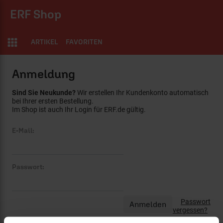
ERF Shop
ARTIKEL
FAVORITEN
Anmeldung
Sind Sie Neukunde?
Wir erstellen Ihr Kundenkonto automatisch
bei Ihrer ersten Bestellung.
Im Shop ist auch Ihr Login für ERF.de gültig.
E-Mail:
Passwort:
Passwort
vergessen?