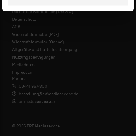
Rechte der Betroffenen (DSGVO)
Datenschutz
AGB
Widerrufsformular (PDF)
Widerrufsformular (Online)
Altgeräte- und Batterieentsorgung
Nutzungsbedingungen
Mediadaten
Impressum
Kontakt
06441 957-300
bestellung@erfmediaservice.de
erfmediaservice.de
© 2026 ERF Mediaservice