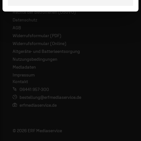
Rechte der Betroffenen (DSGVO)
Datenschutz
AGB
Widerrufsformular (PDF)
Widerrufsformular (Online)
Altgeräte- und Batterieentsorgung
Nutzungsbedingungen
Mediadaten
Impressum
Kontakt
06441 957-300
bestellung@erfmediaservice.de
erfmediaservice.de
© 2026 ERF Mediaservice