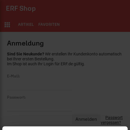
ERF Shop
ARTIKEL
FAVORITEN
Anmeldung
Sind Sie Neukunde?
Wir erstellen Ihr Kundenkonto automatisch
bei Ihrer ersten Bestellung.
Im Shop ist auch Ihr Login für ERF.de gültig.
E-Mail:
Passwort:
Passwort
vergessen?