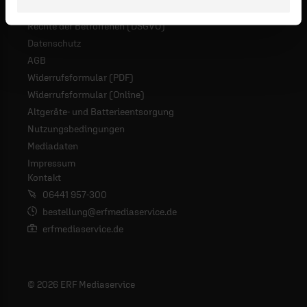
Rechte der Betroffenen (DSGVO)
Datenschutz
AGB
Widerrufsformular (PDF)
Widerrufsformular (Online)
Altgeräte- und Batterieentsorgung
Nutzungsbedingungen
Mediadaten
Impressum
Kontakt
06441 957-300
bestellung@erfmediaservice.de
erfmediaservice.de
© 2026 ERF Mediaservice