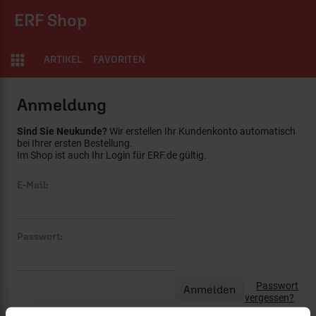
ERF Shop
ARTIKEL
FAVORITEN
Anmeldung
Sind Sie Neukunde?
Wir erstellen Ihr Kundenkonto automatisch
bei Ihrer ersten Bestellung.
Im Shop ist auch Ihr Login für ERF.de gültig.
E-Mail:
Passwort:
Passwort
vergessen?