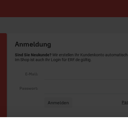
Anmeldung
Sind Sie Neukunde?
Wir erstellen Ihr Kundenkonto automatisch b
Im Shop ist auch Ihr Login für ERF.de gültig.
E-Mail:
Passwort:
Pas