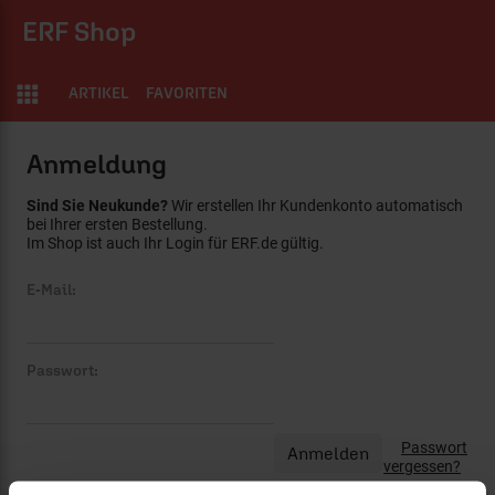
ERF Shop
ARTIKEL
FAVORITEN
Anmeldung
Sind Sie Neukunde?
Wir erstellen Ihr Kundenkonto automatisch
bei Ihrer ersten Bestellung.
Im Shop ist auch Ihr Login für ERF.de gültig.
E-Mail:
Passwort:
Passwort
vergessen?