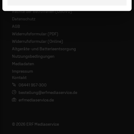
Rechte der Betroffenen (DSGVO)
Datenschutz
AGB
Widerrufsformular (PDF)
Widerrufsformular (Online)
Altgeräte- und Batterieentsorgung
Nutzungsbedingungen
Mediadaten
Impressum
Kontakt
06441 957-300
bestellung@erfmediaservice.de
erfmediaservice.de
© 2026 ERF Mediaservice