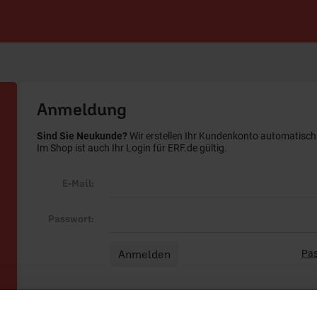
Anmeldung
Sind Sie Neukunde?
Wir erstellen Ihr Kundenkonto automatisch b
Im Shop ist auch Ihr Login für ERF.de gültig.
E-Mail:
Passwort:
Pas